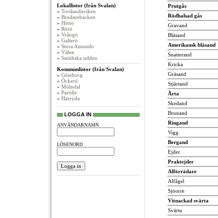
Lokallistor (från Svalan)
Prutgås
»
Torslandaviken
Rödhalsad gås
»
Brudarebacken
»
Hönö
Gravand
»
Rörö
»
Vrångö
Bläsand
»
Galterö
Amerikansk bläsand
»
Stora Amundö
»
Välen
Snatterand
»
Smithska udden
Kricka
Kommunlistor (från Svalan)
Gräsand
»
Göteborg
»
Öckerö
Stjärtand
»
Mölndal
»
Partille
Årta
»
Härryda
Skedand
Brunand
LOGGA IN
Ringand
ANVÄNDARNAMN
Vigg
Bergand
LÖSENORD
Ejder
Praktejder
Alförrädare
Alfågel
Sjöorre
Vitnackad svärta
Svärta