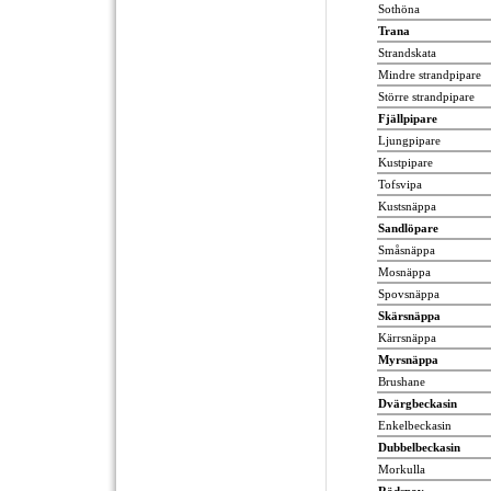
Sothöna
Trana
Strandskata
Mindre strandpipare
Större strandpipare
Fjällpipare
Ljungpipare
Kustpipare
Tofsvipa
Kustsnäppa
Sandlöpare
Småsnäppa
Mosnäppa
Spovsnäppa
Skärsnäppa
Kärrsnäppa
Myrsnäppa
Brushane
Dvärgbeckasin
Enkelbeckasin
Dubbelbeckasin
Morkulla