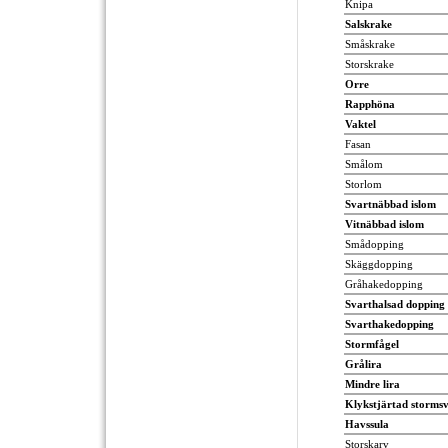
Knipa
Salskrake
Småskrake
Storskrake
Orre
Rapphöna
Vaktel
Fasan
Smålom
Storlom
Svartnäbbad islom
Vitnäbbad islom
Smådopping
Skäggdopping
Gråhakedopping
Svarthalsad dopping
Svarthakedopping
Stormfågel
Grålira
Mindre lira
Klykstjärtad storms
Havssula
Storskarv