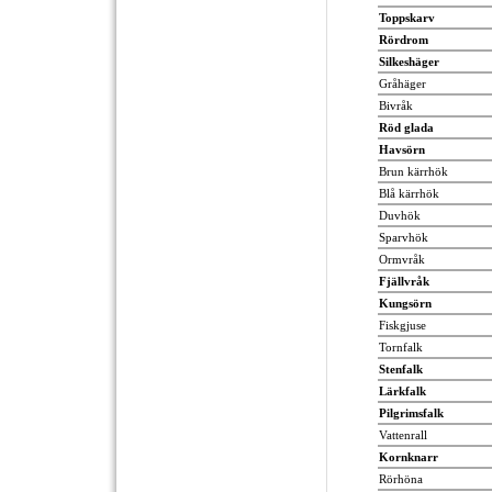
Toppskarv
Rördrom
Silkeshäger
Gråhäger
Bivråk
Röd glada
Havsörn
Brun kärrhök
Blå kärrhök
Duvhök
Sparvhök
Ormvråk
Fjällvråk
Kungsörn
Fiskgjuse
Tornfalk
Stenfalk
Lärkfalk
Pilgrimsfalk
Vattenrall
Kornknarr
Rörhöna