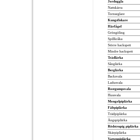
Jorduggla
Nattskärra
Tornseglare
Kungsfiskare
Härfågel
Gröngöling
Spillkråka
Större hackspett
Mindre hackspett
Trädlärka
Sånglärka
Berglärka
Backsvala
Ladusvala
Rostgumpsvala
Hussvala
Mongolpiplärka
Fältpiplärka
Trädpiplärka
Ängspiplärka
Rödstrupig piplärka
Skärpiplärka
Vattenpiplärka