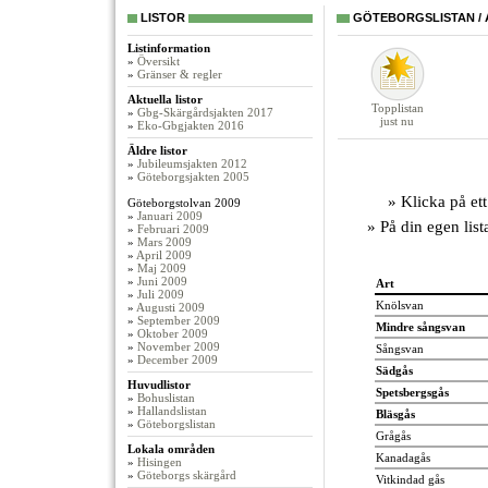
LISTOR
GÖTEBORGSLISTAN / 
Listinformation
»
Översikt
»
Gränser & regler
Aktuella listor
Topplistan
»
Gbg-Skärgårdsjakten 2017
just nu
»
Eko-Gbgjakten 2016
Äldre listor
»
Jubileumsjakten 2012
»
Göteborgsjakten 2005
» Klicka på ett
Göteborgstolvan 2009
»
Januari 2009
» På din egen lis
»
Februari 2009
»
Mars 2009
»
April 2009
»
Maj 2009
»
Juni 2009
Art
»
Juli 2009
Knölsvan
»
Augusti 2009
»
September 2009
Mindre sångsvan
»
Oktober 2009
»
November 2009
Sångsvan
»
December 2009
Sädgås
Huvudlistor
Spetsbergsgås
»
Bohuslistan
»
Hallandslistan
Bläsgås
»
Göteborgslistan
Grågås
Lokala områden
Kanadagås
»
Hisingen
»
Göteborgs skärgård
Vitkindad gås