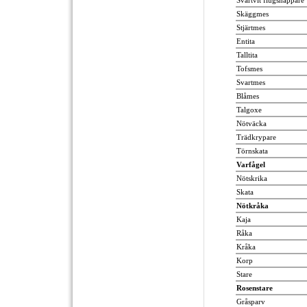
Svartvit flugsnappare
Skäggmes
Stjärtmes
Entita
Talltita
Tofsmes
Svartmes
Blåmes
Talgoxe
Nötväcka
Trädkrypare
Törnskata
Varfågel
Nötskrika
Skata
Nötkråka
Kaja
Råka
Kråka
Korp
Stare
Rosenstare
Gråsparv