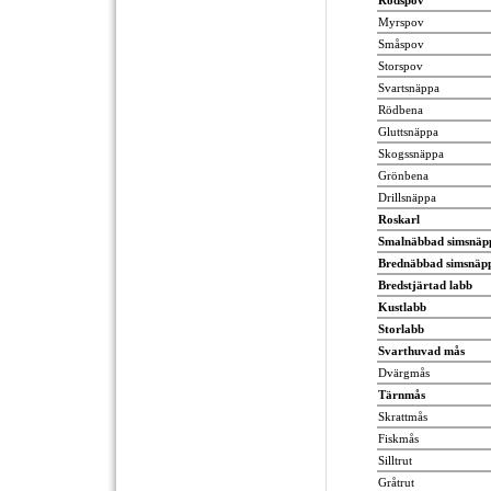
Rödspov
Myrspov
Småspov
Storspov
Svartsnäppa
Rödbena
Gluttsnäppa
Skogssnäppa
Grönbena
Drillsnäppa
Roskarl
Smalnäbbad simsnäp
Brednäbbad simsnäp
Bredstjärtad labb
Kustlabb
Storlabb
Svarthuvad mås
Dvärgmås
Tärnmås
Skrattmås
Fiskmås
Silltrut
Gråtrut