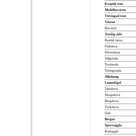
Kaspisk trut
Medelhavstrut
Vitvingad trut
Vittrut
Havstrut
Tretåig mås
Kentsk tärna
Fisktärna
Silvertärna
Sillgrissla
Tordmule
Tobisgrissla
Alkekung
Lunnefågel
Tamduva
Skogsduva
Ringduva
Turkduva
Gök
Berguv
Sparvuggla
Kattuggla