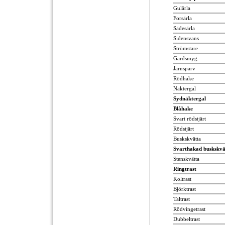
Gulärla
Forsärla
Sädesärla
Sidensvans
Strömstare
Gärdsmyg
Järnsparv
Rödhake
Näktergal
Sydnäktergal
Blåhake
Svart rödstjärt
Rödstjärt
Buskskvätta
Svarthakad buskskvä
Stenskvätta
Ringtrast
Koltrast
Björktrast
Taltrast
Rödvingetrast
Dubbeltrast