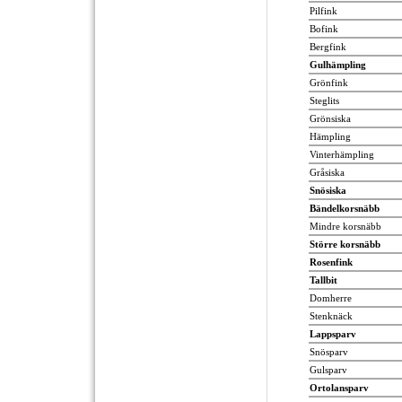
Pilfink
Bofink
Bergfink
Gulhämpling
Grönfink
Steglits
Grönsiska
Hämpling
Vinterhämpling
Gråsiska
Snösiska
Bändelkorsnäbb
Mindre korsnäbb
Större korsnäbb
Rosenfink
Tallbit
Domherre
Stenknäck
Lappsparv
Snösparv
Gulsparv
Ortolansparv