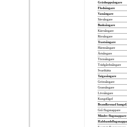
Gräshoppsångare
Flodsångare
Vassångare
Sävsångare
Busksångare
Kärrsångare
Rörsångare
Trastsångare
Härmsångare
Ärtsångare
Törnsångare
Trädgårdssångare
Svarthätta
Taigasångare
Grönsångare
Gransångare
Lövsångare
Kungsfågel
Brandkronad kungsf
Grå flugsnappare
Mindre flugsnappare
Halsbandsflugsnappa