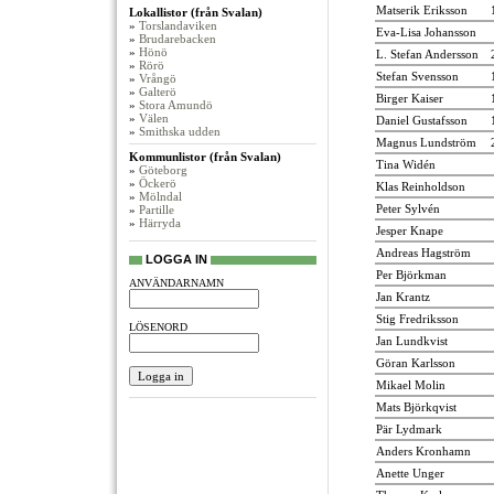
Matserik Eriksson
Lokallistor (från Svalan)
»
Torslandaviken
Eva-Lisa Johansson
»
Brudarebacken
»
Hönö
L. Stefan Andersson
»
Rörö
Stefan Svensson
»
Vrångö
»
Galterö
Birger Kaiser
»
Stora Amundö
»
Välen
Daniel Gustafsson
»
Smithska udden
Magnus Lundström
Kommunlistor (från Svalan)
Tina Widén
»
Göteborg
»
Öckerö
Klas Reinholdson
»
Mölndal
Peter Sylvén
»
Partille
»
Härryda
Jesper Knape
Andreas Hagström
LOGGA IN
Per Björkman
ANVÄNDARNAMN
Jan Krantz
Stig Fredriksson
LÖSENORD
Jan Lundkvist
Göran Karlsson
Mikael Molin
Mats Björkqvist
Pär Lydmark
Anders Kronhamn
Anette Unger