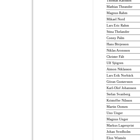
Thomas Karlsson
Mathias Theander
Magnus Rahm
Mikael Nord
Lars Eric Rahm
Stina Thelander
Conny Palm
Hans Börjesson
Niklas Aronsson
Christer Fält
Ulf Sjögren
Aimon Niklasson
Lars Erik Norbäck
Göran Gustavsson
Karl-Olof Johansson
Stefan Svanberg
Kristoffer Nilsson
Martin Oomen
Uno Unger
Magnus Unger
Markus Lagerqvist
Johan Svedholm
Elon Wismén