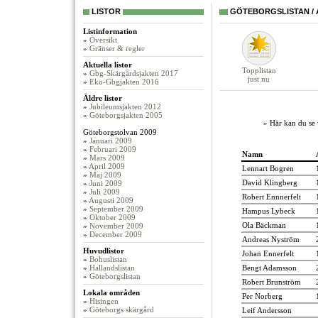
LISTOR
GÖTEBORGSLISTAN / 
Listinformation
»
Översikt
»
Gränser & regler
Aktuella listor
Topplistan
»
Gbg-Skärgårdsjakten 2017
just nu
»
Eko-Gbgjakten 2016
Äldre listor
»
Jubileumsjakten 2012
»
Göteborgsjakten 2005
» Här kan du se 
Göteborgstolvan 2009
»
Januari 2009
»
Februari 2009
Namn
»
Mars 2009
»
April 2009
Lennart Bogren
»
Maj 2009
David Klingberg
»
Juni 2009
»
Juli 2009
Robert Ennnerfelt
»
Augusti 2009
»
September 2009
Hampus Lybeck
»
Oktober 2009
Ola Bäckman
»
November 2009
»
December 2009
Andreas Nyström
Huvudlistor
Johan Ennerfelt
»
Bohuslistan
»
Hallandslistan
Bengt Adamsson
»
Göteborgslistan
Robert Brunström
Lokala områden
Per Norberg
»
Hisingen
»
Göteborgs skärgård
Leif Andersson