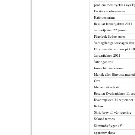
problem med trycket i nya F
De stora stadsvassarna
Kajinventering
Resultat Januarijakten 2011
Januarijakten 22 januari
Fågelbok Sydost Asien
Vardagslediga torsdagen den
Förvinnande rubriker på GO
Januarijakten 2011
Vitvingad trut
Innan himlen klarnar
Majvik eller Hjuviksbatteriet
Orre
Mellan rätt och rätt
Resultat Kvadratjakten 11 se
Kvadratjakten 11 september
Kokos
Skriv brev till vår regering!
Saknad termos
Skrattmås flyger i V
aggressiv skata