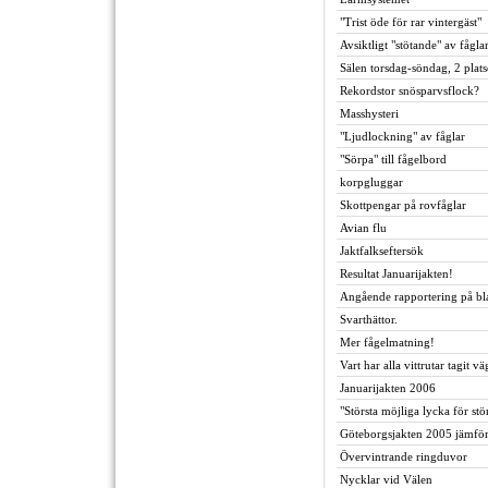
"Trist öde för rar vintergäst"
Avsiktligt "stötande" av fåglar
Sälen torsdag-söndag, 2 plats
Rekordstor snösparvsflock?
Masshysteri
"Ljudlockning" av fåglar
"Sörpa" till fågelbord
korpgluggar
Skottpengar på rovfåglar
Avian flu
Jaktfalkseftersök
Resultat Januarijakten!
Angående rapportering på bl
Svarthättor.
Mer fågelmatning!
Vart har alla vittrutar tagit v
Januarijakten 2006
"Största möjliga lycka för stö
Göteborgsjakten 2005 jämfö
Övervintrande ringduvor
Nycklar vid Välen