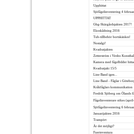
Upphittat
Sjöfågelinventering 4 februar
UPPHITTAT
Gbg-Skärgårdsjakten 2017!
Ekoskådning 2016
Tub-tillbehör bortskänkes!
Nostalgi!
Kvadratjakten
Zetterström i Virsbo Konsthall
Kamera med fågelbilder hitta
Kvadratjakt 15/5
Line Band igen...
Line Band - Fåglar i Götebo
Kråkfåglars kommunikation
Fredrik Sjöberg om Ölands få
Fågelinventerare sökes (april
Sjöfågelinventering 6 februar
Januarijakten 2016
Trampört
Är det möjligt?
Fuerteventura