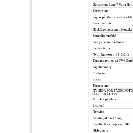
Gärdsmyg: Läget? Vilka flyt
Tornseglare
Fåglar på Mallorca eller i Me
Resa med tub
Häckfågeltaxering i Slottssk
Bändelkorsnäbb!
Kungsfiskare på Donsö!
Kentsk tärna
Nytt fågeltorn vid Hökälla
Torslandaviken på TV4 Göteb
Fågelmemory
Rödhaken
Staren
Tornseglare
NY SIDA FÖR FÅGELFOT
FÅGELSKÅDARE
Vit fläck på Mars
Sicilien!
Nattsång
Kvadratjakten 18 maj
Resultat Kvadratjakten 18/5
Hisingen runt