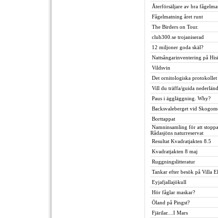
Återförsäljare av bra fågelma
Fågelmatning året runt
The Birders on Tour.
club300.se trojaniserad
12 miljoner goda skäl?
Nattsångarinventering på His
Vildsvin
Det ornitologiska protokollet
Vill du träffa/guida nederlän
Paus i äggläggning. Why?
Backsvaleberget vid Skogo
Borttappat
Namninsamling för att stopp
Rådasjöns naturreservat
Resultat Kvadratjakten 8.5
Kvadratjakten 8 maj
Ruggningslitteratur
Tankar efter besök på Villa E
Eyjafjallajökull
Hör fåglar maskar?
Öland på Pingst?
Fjärilar....I Mars