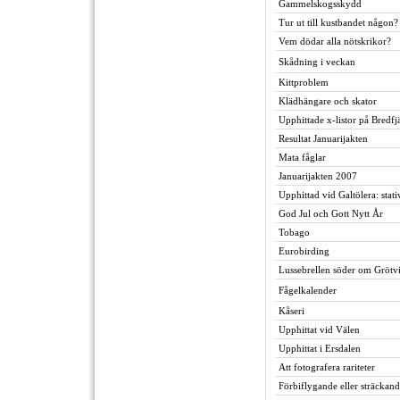
Gammelskogsskydd
Tur ut till kustbandet någon?
Vem dödar alla nötskrikor?
Skådning i veckan
Kittproblem
Klädhängare och skator
Upphittade x-listor på Bredfjä
Resultat Januarijakten
Mata fåglar
Januarijakten 2007
Upphittad vid Galtölera: sta
God Jul och Gott Nytt År
Tobago
Eurobirding
Lussebrellen söder om Grötv
Fågelkalender
Kåseri
Upphittat vid Välen
Upphittat i Ersdalen
Att fotografera rariteter
Förbiflygande eller sträckan