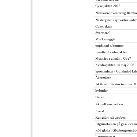
Cykeljakten 2006
Nattskärreinventering Ramb
Näktergalar i sydvästra Göte
Cykeljakten
Svärmare?
Min kattuggla
upphittad tubmutter
Resultat Kvadratjakten
Mosnäppa allmän i Gbg?
Kvadratjakten 14 maj 2006
Spontanintet - Gulkindad kri
Åkermåsar
Jaktbrott i Sisjöns ind.omr. !!
hybrider
Staren
Aktuell emailadress...
Kreta!
Kungsörn på webben
Pilgrimsfalken på gasklockan
Röd glada i Göteborgsområde
Larmsystemet