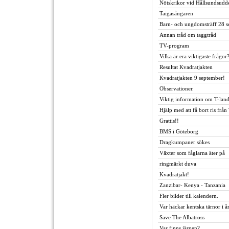
Nötskrikor vid Hållsundsudd
Taigasångaren
Barn- och ungdomsträff 28 s
Annan tråd om taggtråd
TV-program
Vilka är era viktigaste frågor
Resultat Kvadratjakten
Kvadratjakten 9 september!
Observationer.
Viktig information om T-land
Hjälp med att få bort ris frå
Grattis!!
BMS i Göteborg
Dragkumpaner sökes
Växter som fåglarna äter på
ringmärkt duva
Kvadratjakt!
Zanzibar- Kenya - Tanzania
Fler bilder till kalendern.
Var häckar kentska tärnor i å
Save The Albatross
Var finns järpen?