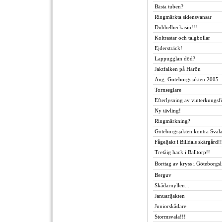
Bästa tuben?
Ringmärkta sidensvansar
Dubbelbeckasin!!!
Koltrastar och talgbollar
Ejdersträck!
Lappugglan död?
Jaktfalken på Härön
Ang. Göteborgsjakten 2005
Tornseglare
Efterlysning av vinterkungsf
Ny tävling!
Ringmärkning?
Göteborgsjakten kontra Sval
Fågeljakt i Billdals skärgård!!
Tretåig hack i Balltorp!!
Borttag av kryss i Göteborgsl
Berguv
Skådarnyllen...
Januarijakten
Juniorskådare
Stormsvala!!!