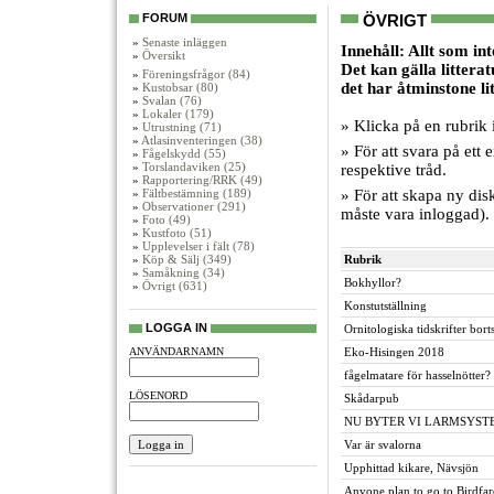
FORUM
ÖVRIGT
»
Senaste inläggen
Innehåll: Allt som in
»
Översikt
Det kan gälla littera
»
Föreningsfrågor (84)
det har åtminstone li
»
Kustobsar (80)
»
Svalan (76)
»
Lokaler (179)
» Klicka på en rubrik i
»
Utrustning (71)
»
Atlasinventeringen (38)
» För att svara på ett
»
Fågelskydd (55)
»
Torslandaviken (25)
respektive tråd.
»
Rapportering/RRK (49)
»
Fältbestämning (189)
» För att skapa ny dis
»
Observationer (291)
måste vara inloggad).
»
Foto (49)
»
Kustfoto (51)
»
Upplevelser i fält (78)
»
Köp & Sälj (349)
Rubrik
»
Samåkning (34)
Bokhyllor?
»
Övrigt (631)
Konstutställning
LOGGA IN
Ornitologiska tidskrifter bor
ANVÄNDARNAMN
Eko-Hisingen 2018
fågelmatare för hasselnötter?
LÖSENORD
Skådarpub
NU BYTER VI LARMSYST
Var är svalorna
Upphittad kikare, Nävsjön
Anyone plan to go to Birdfar