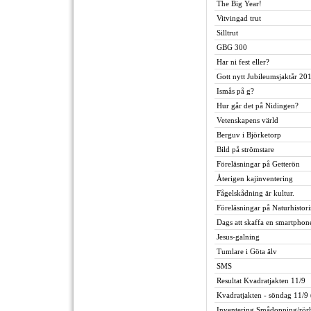
The Big Year!
Vitvingad trut
Silltrut
GBG 300
Har ni fest eller?
Gott nytt Jubileumsjaktår 20
Ismås på g?
Hur går det på Nidingen?
Vetenskapens värld
Berguv i Björketorp
Bild på strömstare
Föreläsningar på Getterön
Återigen kajinventering
Fågelskådning är kultur.
Föreläsningar på Naturhistor
Dags att skaffa en smartphone
Jesus-galning
Tumlare i Göta älv
SMS
Resultat Kvadratjakten 11/9
Kvadratjakten - söndag 11/9 
Inventering Smådopping/rör