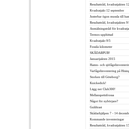
Resultattråd, kvadratjakten 1
Kvadratjakt 12 september
Justerbar ögon mussla till ha
Resultattråd, kvadratjakten 9
Anmälningstråd för kvadratj
Termos upphittad
Kvadratjakt 9/5
Fossila kilometer
SKÅDARPUB!
Januarijakten 2015
Hamn- och sjöfågelinventeri
Varfågelinventering på Hisin
Storken till Göteborg?
Knickedick!
Lägg ner Club300!
Mellanspettsfrossa
Något för nybörjare?
Guldtrast
Skådarhjälpen 7 - 14 decem
Kommande inventeringar
Resultattråd, kvadratjakten 1