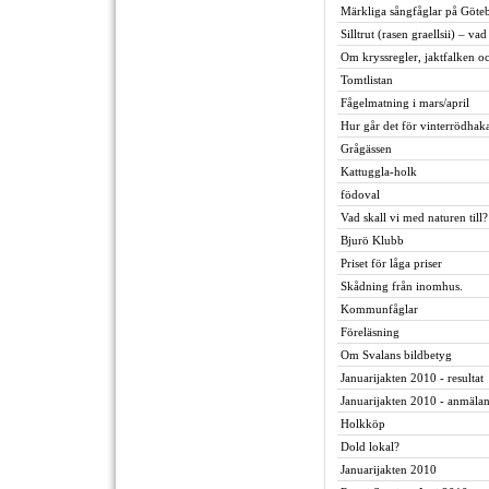
Märkliga sångfåglar på Göte
Silltrut (rasen graellsii) – va
Om kryssregler, jaktfalken oc
Tomtlistan
Fågelmatning i mars/april
Hur går det för vinterrödhak
Grågässen
Kattuggla-holk
födoval
Vad skall vi med naturen till?
Bjurö Klubb
Priset för låga priser
Skådning från inomhus.
Kommunfåglar
Föreläsning
Om Svalans bildbetyg
Januarijakten 2010 - resultat
Januarijakten 2010 - anmäla
Holkköp
Dold lokal?
Januarijakten 2010