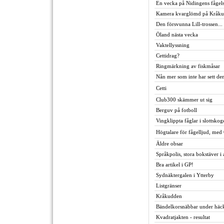
En vecka på Nidingens fågels
Kamera kvarglömd på Kråk
Den försvunna Lill-trossen...
Öland nästa vecka
Vaktellyssning
Cettidrag?
Ringmärkning av fiskmåsar
Nån mer som inte har sett den
Cetti
Club300 skämmer ut sig
Berguv på fotboll
Vingklippta fåglar i slottskog
Högtalare för fågelljud, med
Äldre obsar
Språkpolis, stora bokstäver i
Bra artikel i GP!
Sydnäktergalen i Ytterby
Listgränser
Kråkudden
Bändelkorsnäbbar under häck
Kvadratjakten - resultat