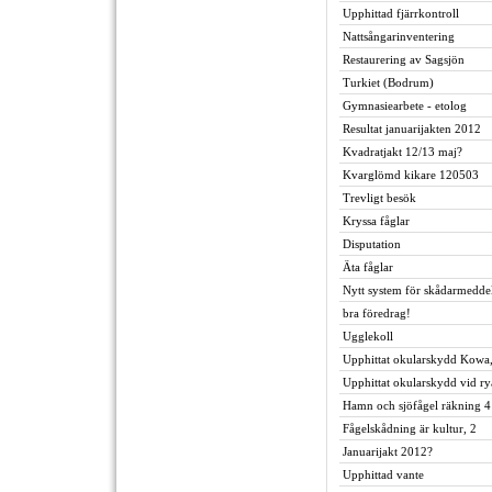
Upphittad fjärrkontroll
Nattsångarinventering
Restaurering av Sagsjön
Turkiet (Bodrum)
Gymnasiearbete - etolog
Resultat januarijakten 2012
Kvadratjakt 12/13 maj?
Kvarglömd kikare 120503
Trevligt besök
Kryssa fåglar
Disputation
Äta fåglar
Nytt system för skådarmedde
bra föredrag!
Ugglekoll
Upphittat okularskydd Kowa
Upphittat okularskydd vid ry
Hamn och sjöfågel räkning 4
Fågelskådning är kultur, 2
Januarijakt 2012?
Upphittad vante