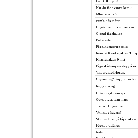
Leta fjälluggla!
När du får oväntat besök....
Mindre skrikörn
gamla tidskrifter
Gbg-tolvan i T-landaviken
Glömd fågelguide
Padjelanta
Fågelinventerare sökes!
Resultat Kvadratjakten 9 maj
Kvadratjakten 9 maj
Fågelskådningens dag på sön
Valborgstraditionen.
Uppmaning! Rapportera feste
Rapportering
Göteborgstolvan april
Göteborgstolvan mars
Tjäder i Gbg-tolvan
Vem slog hägern?
Stöld ur bilar på fågellokaler
Fågelbordsfångst
trutar