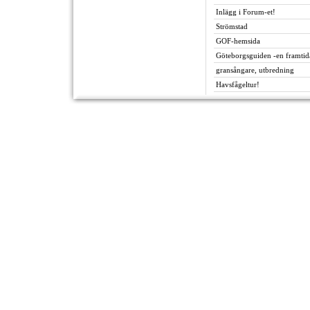
Inlägg i Forum-et!
Strömstad
GOF-hemsida
Göteborgsguiden -en framti
gransångare, utbredning
Havsfågeltur!