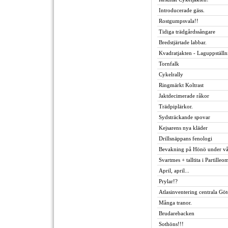
Introducerade gäss.
Rostgumpsvala!!
Tidiga trädgårdssångare
Bredstjärtade labbar.
Kvadratjakten - Laguppställn
Tornfalk
Cykelrally
Ringmärkt Koltrast
Jaktdecimerade råkor
Trädpiplärkor.
Sydsträckande spovar
Kejsarens nya kläder
Drillsnäppans fenologi
Bevakning på Hönö under vå
Svartmes + talltita i Partilleo
April, april...
Prylar!?
Atlasinventering centrala Gö
Många tranor.
Brudarebacken
Sothöns!!!