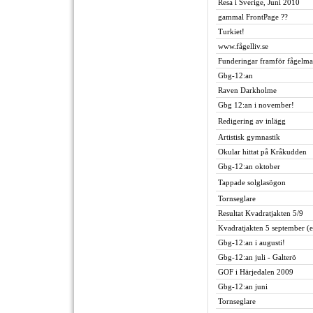
Resa i Sverige, Juni 2010
gammal FrontPage ??
Turkiet!
www.fågelliv.se
Funderingar framför fågelma
Gbg-12:an
Raven Darkholme
Gbg 12:an i november!
Redigering av inlägg
Artistisk gymnastik
Okular hittat på Kråkudden
Gbg-12:an oktober
Tappade solglasögon
Tornseglare
Resultat Kvadratjakten 5/9
Kvadratjakten 5 september (e
Gbg-12:an i augusti!
Gbg-12:an juli - Galterö
GOF i Härjedalen 2009
Gbg-12:an juni
Tornseglare