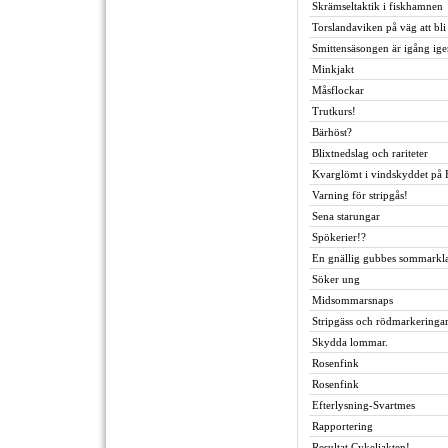
Skrämseltaktik i fiskhamnen
Torslandaviken på väg att bli
Smittensäsongen är igång ige
Minkjakt
Måsflockar
Trutkurs!
Bärhöst?
Blixtnedslag och rariteter
Kvarglömt i vindskyddet på
Varning för stripgås!
Sena starungar
Spökerier!?
En gnällig gubbes sommarkl
Söker ung
Midsommarsnaps
Stripgäss och rödmarkeringar
Skydda lommar.
Rosenfink
Rosenfink
Efterlysning-Svartmes
Rapportering
Resultat Cykeljakten!