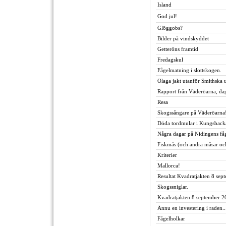
Island
God jul!
Glöggobs?
Bilder på vindskyddet
Getteröns framtid
Fredagskul
Fågelmatning i slottskogen.
Olaga jakt utanför Smithska
Rapport från Väderöarna, da
Resa
Skogssångare på Väderöarna
Döda tordmular i Kungsback
Några dagar på Nidingens fåg
Fiskmås (och andra måsar och
Kriterier
Mallorca!
Resultat Kvadratjakten 8 sep
Skogssniglar.
Kvadratjakten 8 september 2
Ännu en investering i raden..
Fågelholkar