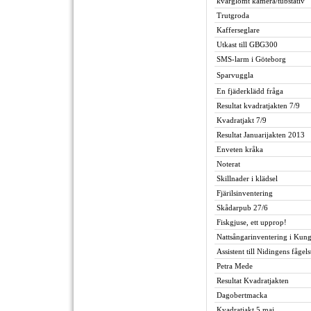
kvarglömt kamera/tubstativ
Trutgroda
Kafferseglare
Utkast till GBG300
SMS-larm i Göteborg
Sparvuggla
En fjäderklädd fråga
Resultat kvadratjakten 7/9
Kvadratjakt 7/9
Resultat Januarijakten 2013
Enveten kråka
Noterat
Skillnader i klädsel
Fjärilsinventering
Skådarpub 27/6
Fiskgjuse, ett upprop!
Nattsångarinventering i Kun
Assistent till Nidingens fågels
Petra Mede
Resultat Kvadratjakten
Dagobertmacka
Kvadratjakt 5 maj