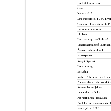
Upphittat minneskort
Orre
Kvadratjakt?
Leta dubbelbeck i GBG ikväl
Ornitologisk sensation i G-P
Dagens ringmärkning
I holken
Hur sätta upp fågelholkar?
Vandrarhemmet på Nidingen
Årsmöte och pubkväll
Kalvöfjorden
Rea på fågelfrö
Holkstädning
Spel/sång
Varberg-Gbg imorgon freda
Planerar tjäder och orre skåd
Resultat Januarijakten
fina bilder på flickr
Februarijakten i Bohuslän
Bra bilder på skata sökes till
Januarijakten 2008