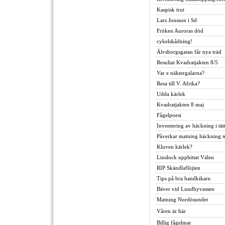
Kaspisk trut
Lars Jonsson i Sd
Fröken Auroras död
cykelskådning!
Älvsborgsgatan får nya träd
Resultat Kvadratjakten 8/5
Var e näktergalarna?
Resa till V. Afrika?
Udda kärlek
Kvadratjakten 8 maj
Fågelpoesi
Inventering av häckning i tät
Påverkar matning häckning n
Kluven kärlek?
Linslock upphittat Välen
RIP Skändlaflöjten
Tips på bra handkikare.
Bäver vid Lundbyvassen
Matning Nordösundet
Våren är här
Billig fågelmat