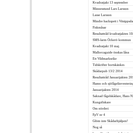
Kvadratjakt 13 september
Minnesstund Lars Larsson
Lasse Larsson
Mindre hackspett i Vitsippsda
Fiskmåsar
Resultattråd kvadratjakten 10
SMS-larm Öckerö kommun
Kvadratjakt 10 maj.
Mallorcaguide önskas låna
Ett Vildmarksrike
Tidskrifter bortskänkes
Skådarpub 13/2 2014
Resultattråd Januarijakten 20
Hamn och sjöfågelinventerin
Januarijakten 2014
Saknad fågelskådare, Hans N
Kungsfiskare
Om nörderi
FpV nr 4
Glöm inte Skådarhjälpen!
Nog så