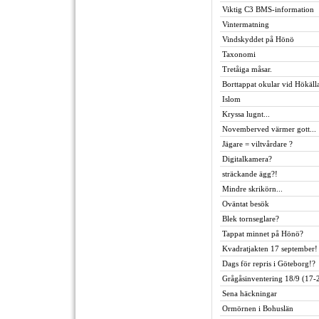
Viktig C3 BMS-information
Vintermatning
Vindskyddet på Hönö
Taxonomi
Tretåiga måsar.
Borttappat okular vid Hökäll
Islom
Kryssa lugnt...
Novemberved värmer gott...
Jägare = viltvårdare ?
Digitalkamera?
sträckande ägg?!
Mindre skrikörn...
Oväntat besök
Blek tornseglare?
Tappat minnet på Hönö?
Kvadratjakten 17 september!
Dags för repris i Göteborg!?
Grågåsinventering 18/9 (17-
Sena häckningar
Ormörnen i Bohuslän