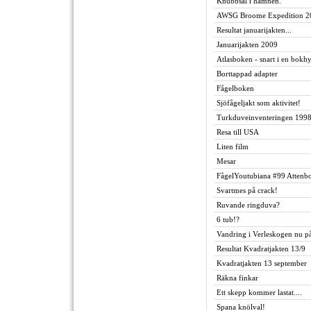
Knubbsäl i hamnen.
AWSG Broome Expedition 2
Resultat januarijakten...
Januarijakten 2009
Atlasboken - snart i en bokhyl
Borttappad adapter
Fågelboken
Sjöfågeljakt som aktivitet!
Turkduveinventeringen 199
Resa till USA
Liten film
Mesar
FågelYoutubiana #99 Attenbo
Svartmes på crack!
Ruvande ringduva?
6 tub!?
Vandring i Verleskogen nu på
Resultat Kvadratjakten 13/9
Kvadratjakten 13 september
Räkna finkar
Ett skepp kommer lastat....
Spana knölval!