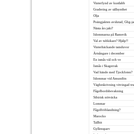
Vinterfynd av kustlabb
Gradering av sällsynthet
Olja
Poängjakten avslutad, Gbg-j
Nästa års jakt?
Islommarna på Ramsvik
Val av tubkikare? Hjälp!!
Vinterhäckande tamduvor
Ärtsångare i december
En ismås väl och ve
Ismås i Skagerrak
Vad hände med Tjockfoten?
Islommar vid Amundön
Vägbeskrivning vitvingad tru
Fågelbordsbevakning
Sibirisk nötväcka
Lommar
Fågelfröblandning?
Marocko
Tallbit
Gyllensparv