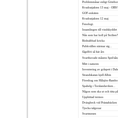
Problemmåsar enligt Götebor
Kvadratjakten 13 maj - OBS!
GOF-enkäten
Kvadratjakten 12 maj
Fenologi.
Insamlingen till vindskyddet
Nån som har koll på Sicilien?
Rödnäbbad kricka
Pubkvällen närmar sig...
fågelfrö så här års
Svarthuvade måsens Spel/sån
Mitt i naturen
Inventering av gråspett i Dal
Strandskatan kjell Albin
Föredrag om Hålsjön-Rambo
Spahelg i Torslandaviken...
Någon som ska ut och titta på
Upphittad termos
Dvärgbeck vid Prästabäcken
Tjocka talgoxar
Svartmesen