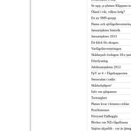
Se upp, p-platsen Klippans na
Öland i vår, vilken helg?
En ny SMS-grupp
Hamn och sjöfågelinventerin
Januarijakten historik
Januarijakten 2013
Ett klick för skogen.
Varfågelinventeringen
Skådarpub fredagen 18:e jan
Efterlysning
Jubileumsjakten 2012
FpV nr 4 + Fågelrapporten
Stensvalan i radio
Skådarhjälpen!
Info om gåsgamen
Tornseglare
Platser kvar i höstens cirklar
PrutAntenner
Förrymd Fjälluggla
Böcker om NZs fågelfauna
Sisjöns skjutfält - var är jätt