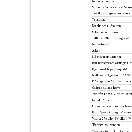
Indiansidensvans
Störande för fåglar vid Svan
Tretåig hackspetts invasion?
Törnskata
Nu slipper ni Smitten...
Säker källa till skratt
Tallbit & Blek Tornseglare!
Nattskärra ?
Alkor.
Sidensvansinvasionen
Hur har sträcket kartlagts his
Hjälp med fågelpraoplats!
Nidingens fågelstation 18/10
Plötsligt uppträdande sidensv
Gråtrut käkade kärra
Varifrån kom alla större kor
Lokala X-listor..
Föreningarnas framtid i Kus
Havsfågelskådning i Västnytt
Vädret 27e eller SV eller NV 
"Begrav inte hunden.."
Vattenskotrar och avtrubbade