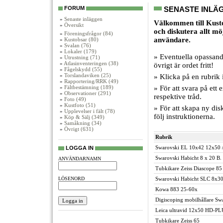
FORUM
SENASTE INLÄ
»
Senaste inläggen
Välkommen till Kusto
»
Översikt
och diskutera allt m
»
Föreningsfrågor (84)
användare.
»
Kustobsar (80)
»
Svalan (76)
»
Lokaler (179)
» Eventuella opassand
»
Utrustning (71)
»
Atlasinventeringen (38)
övrigt är ordet fritt!
»
Fågelskydd (55)
»
Torslandaviken (25)
» Klicka på en rubrik i
»
Rapportering/RRK (49)
»
Fältbestämning (189)
» För att svara på ett
»
Observationer (291)
respektive tråd.
»
Foto (49)
»
Kustfoto (51)
» För att skapa ny disk
»
Upplevelser i fält (78)
följ instruktionerna.
»
Köp & Sälj (349)
»
Samåkning (34)
»
Övrigt (631)
Rubrik
Swarovski EL 10x42 12x50 / 
LOGGA IN
Swarovski Habicht 8 x 20 B.
ANVÄNDARNAMN
Tubkikare Zeiss Diascope 85 
LÖSENORD
Swarovski Habicht SLC 8x3
Kowa 883 25-60x
Digiscoping mobilhållare Sw
Leica ultravid 12x50 HD-PLU
Tubkikare Zeiss 65