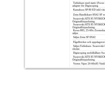
Tubkikare med stativ (Focu
adapter för Digiscoping
Kamakura SP 80 ED inkl väsk
Zeiss Handkikare 8X42 SF sv
Swarovski ATX 85 NYSKICK m
Originalförpackning.
Swarovski ATX 85 NYSKICK m
Originalförpackning.
Kowa 883, 25-60x Zoomokular
säljes
Säljes Zeiss SF 8X42
Fågelböcker och uppslagsverk
Säljes:Tubkikare. Swarovski
okular.
Digiscoping mobilhållare Sw
Swarovski ATX 85 NYSKICK m
Originalförpackning.
Vortex Viper 20-60x85 Vinkla