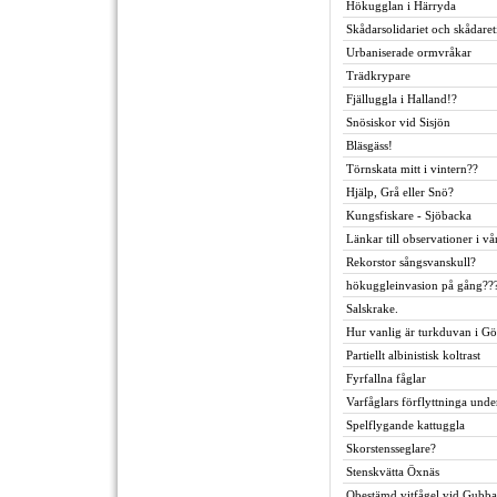
Hökugglan i Härryda
Skådarsolidariet och skådaret
Urbaniserade ormvråkar
Trädkrypare
Fjälluggla i Halland!?
Snösiskor vid Sisjön
Bläsgäss!
Törnskata mitt i vintern??
Hjälp, Grå eller Snö?
Kungsfiskare - Sjöbacka
Länkar till observationer i v
Rekorstor sångsvanskull?
hökuggleinvasion på gång??
Salskrake.
Hur vanlig är turkduvan i G
Partiellt albinistisk koltrast
Fyrfallna fåglar
Varfåglars förflyttninga unde
Spelflygande kattuggla
Skorstensseglare?
Stenskvätta Öxnäs
Obestämd vitfågel vid Gubb