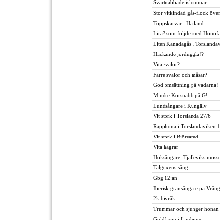
Svartnäbbade islommar
Stor vitkindad gås-flock öve
Toppskarvar i Halland
Lira? som följde med Hönöfä
Liten Kanadagås i Torslandav
Häckande jorduggla!?
Vita svalor?
Färre svalor och måsar?
God omsättning på vadarna!
Mindre Korsnäbb på G!
Lundsångare i Kungälv
Vit stork i Torslanda 27/6
Rapphöna i Torslandaviken 1
Vit stork i Björsared
Vita hägrar
Höksångare, Tjälleviks moss
Talgoxens sång
Gbg 12:an
Iberisk gransångare på Vrån
2k bivråk
Trummar och sjunger honan 
Guldfasan i Lindome