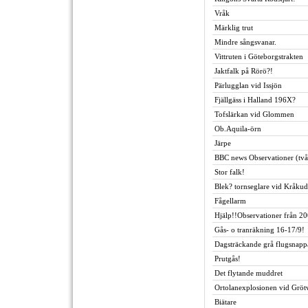
Vråk
Märklig trut
Mindre sångsvanar.
Vittruten i Göteborgstrakten
Jaktfalk på Rörö?!
Pärlugglan vid Issjön
Fjällgäss i Halland 196X?
Tofslärkan vid Glommen
Ob.Aquila-örn
Järpe
BBC news Observationer (två
Stor falk!
Blek? tornseglare vid Kråku
Fågellarm
Hjälp!!Observationer från 2
Gås- o tranräkning 16-17/9!
Dagsträckande grå flugsnappa
Prutgås!
Det flytande muddret
Ortolanexplosionen vid Gröt
Biätare