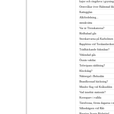
kajor och ringduva i grynin
Ormvråkar över Halmstad likt 
Kattugglan
Alkfördelning...
stenskvätta
Var är Törnskatorna?
Rödhalsad gås
Storskarvarna på Karholmen
Rapphöns vid Torslandaviken
Trädhäckande fiskmåsar?
Vitkindad gås.
Öxnäs vaktlar.
Tofsvipans räddning?
Klockslag?
Näktergal i Bohuslän
Brandkronad häckning?
Mindre flug vid Kråkudden
Vad innebär stationär?
Kornsparv i vallda
Tärnfrossa, första dagarna i 
Silkeshägern vid Råö
Ringöns Svarta Rödstjärt!