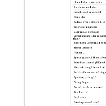
Skarv-koloni i Viaredsjön
Tidiga sjöfågelkullar
brandkronad kungsfågel
Hönö idag
Sädgäss över Göteborg 11/3.
Sillgrisslor i mängder
Lappuggla i Bohuslän!
vinterhämpling eller gulhämp
fågel?
Expedition Lappuggla i Bohu
Siffror i stormen
Nunnen...
Sparvugglan vid Skändlarber
Pterodroma-petrell (DK) och
Misstänkt vitögd dykand vid
Småskrakhona med mååånga
Speltokig pärluggla?
Gröngölingen
De vitkindade är över oss!!
Pica Pica 1K
Stork-trivia
Lövsångare med talfel?