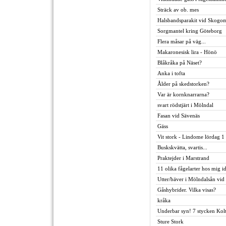
Sträck av ob. mes
Halsbandsparakit vid Skog
Sorgmantel kring Göteborg
Flera måsar på väg...
Makaronesisk lira - Hönö
Blåkråka på Näset?
Anka i tofta
Ålder på skedstorken?
Var är kornknarrarna?
svart rödstjärt i Mölndal
Fasan vid Sävenäs
Gäss
Vit stork - Lindome lördag 1
Buskskvätta, svartis...
Praktejder i Marstrand
11 olika fågelarter hos mig i
Utter/bäver i Mölndalsån vi
Gåshybrider. Vilka visas?
kråka
Underbar syn! 7 stycken Koltr
Sture Stork