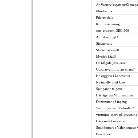
Är Västerviksgamen/Skånega
Mindre lira
Pilgrimsfalk
Korpinventering
sms-gruppen GBG 300
Är det möjligt !!
Sidensvans
Större hackspett
Mystisk fågel!
De blågula juvelerna!
Gulsparvar; ortolan-chans?
Hökugglan i Landvetter
Nyårsrally med Uno
Sjungande talgoxe
Härfågel på Mitt i naturen
Dumsnutar på ingång
Vandringstrast i Bohuslän?
vitstrupig sparv på kryssning
Häckande kungsörn
Strandpipare i Välen senaste
Brevduva?