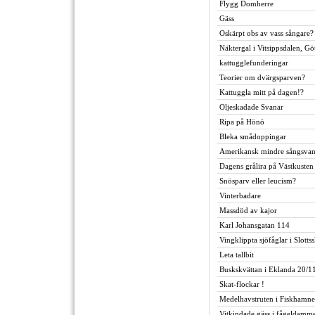
Flygg Domherre
Gäss
Oskärpt obs av vass sångare?
Näktergal i Vitsippsdalen, G
kattugglefunderingar
Teorier om dvärgsparven?
Kattuggla mitt på dagen!?
Oljeskadade Svanar
Ripa på Hönö
Bleka smådoppingar
Amerikansk mindre sångsva
Dagens grålira på Västkusten
Snösparv eller leucism?
Vinterbadare
Massdöd av kajor
Karl Johansgatan 114
Vingklippta sjöfåglar i Slott
Leta tallbit
Buskskvättan i Eklanda 20/1
Skat-flockar !
Medelhavstruten i Fiskhamn
Vitkindade gäss i fågeldamm