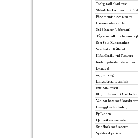
Trolig rödhalsad trast
Sädesärlan kommen till Göte
Fågelmatning ger resultat
Havsörn utanför Hönö
3x13 hägrar (i februari)
Fåglarna vill inte ha min talj
Sort Sol i Kungsparken
Svarthätta i Kållered
Hybridkråka vid Fässberg
Rödvingetrastar i december
Berguv?!
rapportering
Långstjärtad rosenfink
Inte bara trastar...
Pilgrimsfalken på Gasklocka
Vad har hänt med kornknarr
kattugglans häckningstid
Fjällabben
Fjällvråkens matsedel
Stor flock med sjöorre
Spektakel på Rörö