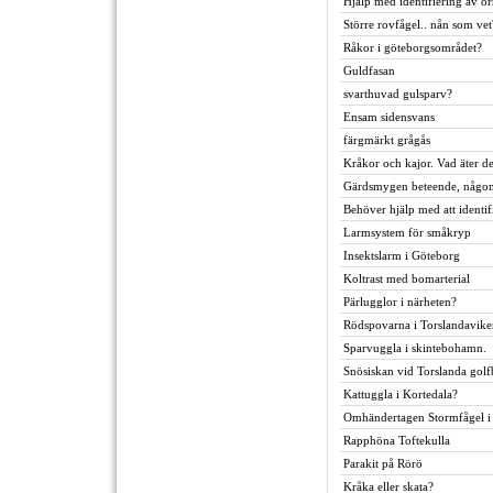
Hjälp med identifiering av o
Större rovfågel.. nån som vet
Råkor i göteborgsområdet?
Guldfasan
svarthuvad gulsparv?
Ensam sidensvans
färgmärkt grågås
Kråkor och kajor. Vad äter 
Gärdsmygen beteende, någon
Behöver hjälp med att identifi
Larmsystem för småkryp
Insektslarm i Göteborg
Koltrast med bomarterial
Pärlugglor i närheten?
Rödspovarna i Torslandavike
Sparvuggla i skintebohamn.
Snösiskan vid Torslanda gol
Kattuggla i Kortedala?
Omhändertagen Stormfågel 
Rapphöna Toftekulla
Parakit på Rörö
Kråka eller skata?