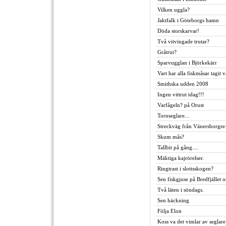
Vilken uggla?
Jaktfalk i Göteborgs hamn
Döda storskarvar!
Två vitvingade trutar?
Gråtrut?
Sparvugglan i Björkekärr
Vart har alla fiskmåsar tagit 
Smithska udden 2008
Ingen vittrut idag!!!
Varfågeln? på Orust
Tornseglare...
Streckväg från Vänersborgsv
Skum mås?
Tallbit på gång....
Mäktiga kajrörelser.
Ringtrast i slottsskogen?
Sen fiskgjuse på Bredfjället 
Två läten i söndags.
Sen häckning
Följa Elon
Koss va det vimlar av seglare 