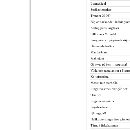
Lunnefågel
Sjöfågelmörker!
Trender 2006?
Fåglar häckande i ledningssto
Kattugglans färgfaser
Silltrutar i Mölndal
Pungmes och pågående röjn.
Härmande bofink
Mandarinand
Praktejder
Göktyta på fem-i-topplista!
Vilda och tama ankor i Slott
Koljöfjorden.
Möss i min starholk.
Ringduvesträck var går det?
Ormörn
Engelsk sädesärla
Fågelkadaver
Fjälluggla!!
Helikoptervingar hos gäss oc
Tärna i fiskehamnen