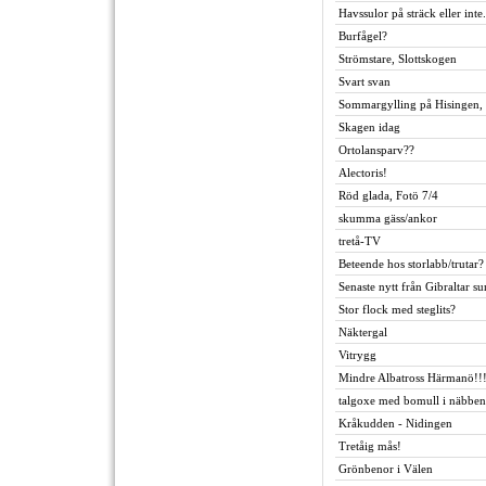
Havssulor på sträck eller inte.
Burfågel?
Strömstare, Slottskogen
Svart svan
Sommargylling på Hisingen,
Skagen idag
Ortolansparv??
Alectoris!
Röd glada, Fotö 7/4
skumma gäss/ankor
tretå-TV
Beteende hos storlabb/trutar?
Senaste nytt från Gibraltar su
Stor flock med steglits?
Näktergal
Vitrygg
Mindre Albatross Härmanö!!!!
talgoxe med bomull i näbben
Kråkudden - Nidingen
Tretåig mås!
Grönbenor i Välen