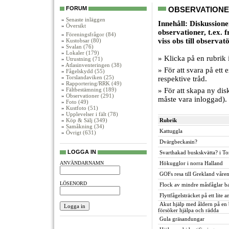
FORUM
OBSERVATION
»
Senaste inläggen
Innehåll: Diskussioner
»
Översikt
observationer, t.ex. 
»
Föreningsfrågor (84)
viss obs till observat
»
Kustobsar (80)
»
Svalan (76)
»
Lokaler (179)
» Klicka på en rubrik i
»
Utrustning (71)
»
Atlasinventeringen (38)
» För att svara på ett
»
Fågelskydd (55)
»
Torslandaviken (25)
respektive tråd.
»
Rapportering/RRK (49)
»
Fältbestämning (189)
» För att skapa ny dis
»
Observationer (291)
måste vara inloggad).
»
Foto (49)
»
Kustfoto (51)
»
Upplevelser i fält (78)
»
Köp & Sälj (349)
Rubrik
»
Samåkning (34)
Kattuggla
»
Övrigt (631)
Dvärgbeckasin?
LOGGA IN
Svarthakad buskskvätta? i To
ANVÄNDARNAMN
Hökugglor i norra Halland
GOFs resa till Grekland våre
LÖSENORD
Flock av mindre måsfåglar b
Flyttfågelsträcket på ett lite a
Akut hjälp med åldern på en b
försöker hjälpa och rädda
Gula gräsandungar