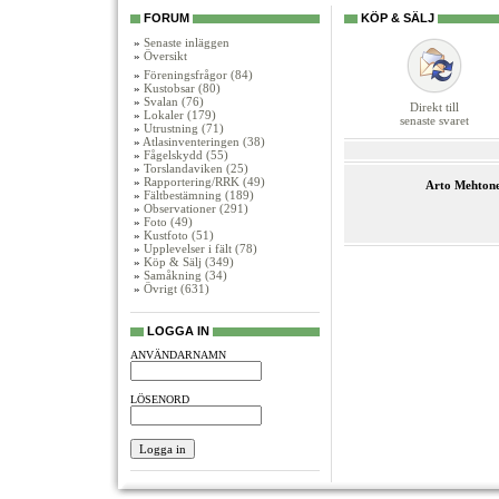
FORUM
KÖP & SÄLJ
»
Senaste inläggen
»
Översikt
»
Föreningsfrågor (84)
»
Kustobsar (80)
»
Svalan (76)
Direkt till
»
Lokaler (179)
senaste svaret
»
Utrustning (71)
»
Atlasinventeringen (38)
»
Fågelskydd (55)
»
Torslandaviken (25)
»
Rapportering/RRK (49)
Arto Mehton
»
Fältbestämning (189)
»
Observationer (291)
»
Foto (49)
»
Kustfoto (51)
»
Upplevelser i fält (78)
»
Köp & Sälj (349)
»
Samåkning (34)
»
Övrigt (631)
LOGGA IN
ANVÄNDARNAMN
LÖSENORD