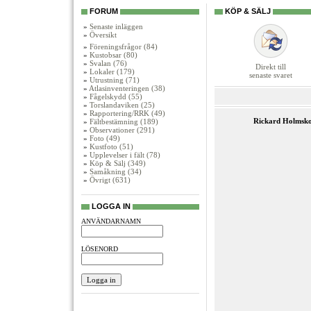
FORUM
KÖP & SÄLJ
»
Senaste inläggen
»
Översikt
»
Föreningsfrågor (84)
»
Kustobsar (80)
»
Svalan (76)
Direkt till
»
Lokaler (179)
senaste svaret
»
Utrustning (71)
»
Atlasinventeringen (38)
»
Fågelskydd (55)
»
Torslandaviken (25)
»
Rapportering/RRK (49)
Rickard Holmsk
»
Fältbestämning (189)
»
Observationer (291)
»
Foto (49)
»
Kustfoto (51)
»
Upplevelser i fält (78)
»
Köp & Sälj (349)
»
Samåkning (34)
»
Övrigt (631)
LOGGA IN
ANVÄNDARNAMN
LÖSENORD