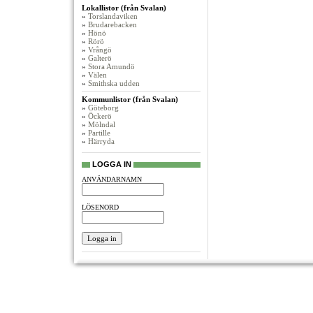
Lokallistor (från Svalan)
»
Torslandaviken
»
Brudarebacken
»
Hönö
»
Rörö
»
Vrångö
»
Galterö
»
Stora Amundö
»
Välen
»
Smithska udden
Kommunlistor (från Svalan)
»
Göteborg
»
Öckerö
»
Mölndal
»
Partille
»
Härryda
LOGGA IN
ANVÄNDARNAMN
LÖSENORD