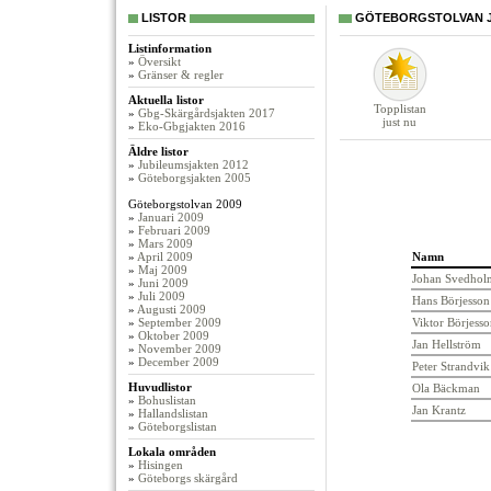
LISTOR
GÖTEBORGSTOLVAN JU
Listinformation
»
Översikt
»
Gränser & regler
Aktuella listor
Topplistan
»
Gbg-Skärgårdsjakten 2017
just nu
»
Eko-Gbgjakten 2016
Äldre listor
»
Jubileumsjakten 2012
»
Göteborgsjakten 2005
Göteborgstolvan 2009
»
Januari 2009
»
Februari 2009
»
Mars 2009
»
April 2009
Namn
»
Maj 2009
Johan Svedhol
»
Juni 2009
»
Juli 2009
Hans Börjesson
»
Augusti 2009
»
September 2009
Viktor Börjesso
»
Oktober 2009
Jan Hellström
»
November 2009
»
December 2009
Peter Strandvik
Huvudlistor
Ola Bäckman
»
Bohuslistan
Jan Krantz
»
Hallandslistan
»
Göteborgslistan
Lokala områden
»
Hisingen
»
Göteborgs skärgård