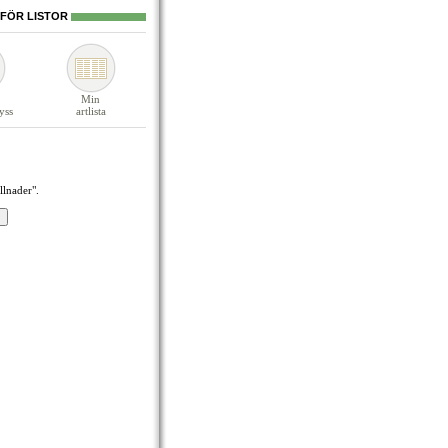
MFÖR LISTOR
Min
yss
artlista
llnader".