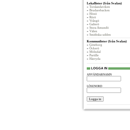
Lokallistor (från Svalan)
»
Torslandaviken
»
Brudarebacken
»
Hönö
»
Rörö
»
Vrångö
»
Galterö
»
Stora Amundö
»
Välen
»
Smithska udden
Kommunlistor (från Svalan)
»
Göteborg
»
Öckerö
»
Mölndal
»
Partille
»
Härryda
LOGGA IN
ANVÄNDARNAMN
LÖSENORD