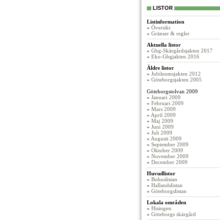
LISTOR
Listinformation
»
Översikt
»
Gränser & regler
Aktuella listor
»
Gbg-Skärgårdsjakten 2017
»
Eko-Gbgjakten 2016
Äldre listor
»
Jubileumsjakten 2012
»
Göteborgsjakten 2005
Göteborgstolvan 2009
»
Januari 2009
»
Februari 2009
»
Mars 2009
»
April 2009
»
Maj 2009
»
Juni 2009
»
Juli 2009
»
Augusti 2009
»
September 2009
»
Oktober 2009
»
November 2009
»
December 2009
Huvudlistor
»
Bohuslistan
»
Hallandslistan
»
Göteborgslistan
Lokala områden
»
Hisingen
»
Göteborgs skärgård