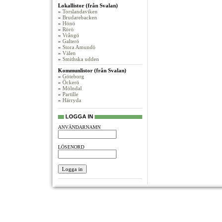
Lokallistor (från Svalan)
»
Torslandaviken
»
Brudarebacken
»
Hönö
»
Rörö
»
Vrångö
»
Galterö
»
Stora Amundö
»
Välen
»
Smithska udden
Kommunlistor (från Svalan)
»
Göteborg
»
Öckerö
»
Mölndal
»
Partille
»
Härryda
LOGGA IN
ANVÄNDARNAMN
LÖSENORD