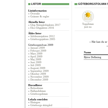
LISTOR
GÖTEBORGSTOLVAN SE
Listinformation
»
Översikt
»
Gränser & regler
Aktuella listor
Topplistan
»
Gbg-Skärgårdsjakten 2017
just nu
»
Eko-Gbgjakten 2016
Äldre listor
»
Jubileumsjakten 2012
»
Göteborgsjakten 2005
» Här kan du se 
Göteborgstolvan 2009
»
Januari 2009
»
Februari 2009
Namn
»
Mars 2009
»
April 2009
Björn Dellming
»
Maj 2009
»
Juni 2009
»
Juli 2009
»
Augusti 2009
»
September 2009
»
Oktober 2009
»
November 2009
»
December 2009
Huvudlistor
»
Bohuslistan
»
Hallandslistan
»
Göteborgslistan
Lokala områden
»
Hisingen
»
Göteborgs skärgård