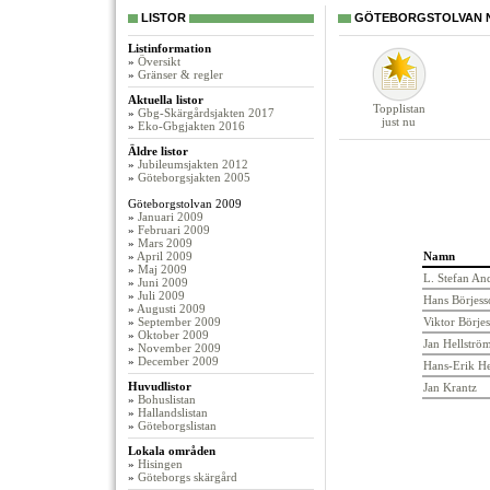
LISTOR
GÖTEBORGSTOLVAN NO
Listinformation
»
Översikt
»
Gränser & regler
Aktuella listor
Topplistan
»
Gbg-Skärgårdsjakten 2017
just nu
»
Eko-Gbgjakten 2016
Äldre listor
»
Jubileumsjakten 2012
»
Göteborgsjakten 2005
Göteborgstolvan 2009
»
Januari 2009
»
Februari 2009
»
Mars 2009
»
April 2009
Namn
»
Maj 2009
L. Stefan An
»
Juni 2009
»
Juli 2009
Hans Börjess
»
Augusti 2009
»
September 2009
Viktor Börje
»
Oktober 2009
Jan Hellströ
»
November 2009
»
December 2009
Hans-Erik H
Huvudlistor
Jan Krantz
»
Bohuslistan
»
Hallandslistan
»
Göteborgslistan
Lokala områden
»
Hisingen
»
Göteborgs skärgård