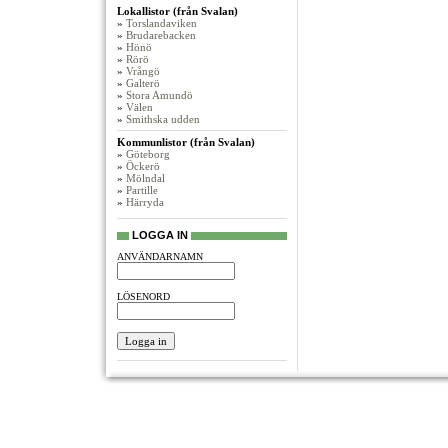
Lokallistor (från Svalan)
»
Torslandaviken
»
Brudarebacken
»
Hönö
»
Rörö
»
Vrångö
»
Galterö
»
Stora Amundö
»
Välen
»
Smithska udden
Kommunlistor (från Svalan)
»
Göteborg
»
Öckerö
»
Mölndal
»
Partille
»
Härryda
LOGGA IN
ANVÄNDARNAMN
LÖSENORD