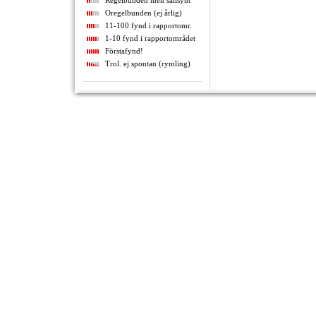
Regelbunden men sällsynt
Oregelbunden (ej årlig)
11-100 fynd i rapportomr.
1-10 fynd i rapportområdet
Förstafynd!
Trol. ej spontan (rymling)